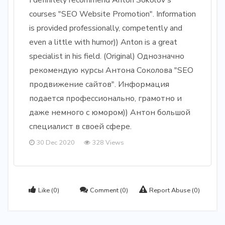
I definitely recommend Anton Sokolov's
courses "SEO Website Promotion". Information
is provided professionally, competently and
even a little with humor)) Anton is a great
specialist in his field. (Original) Однозначно
рекомендую курсы Антона Соколова "SEO
продвижение сайтов". Информация
подается профессионально, грамотно и
даже немного с юмором)) Антон большой
специалист в своей сфере.
30 Dec 2020
328 Views
Like
(0)
Comment
(0)
Report Abuse
(0)